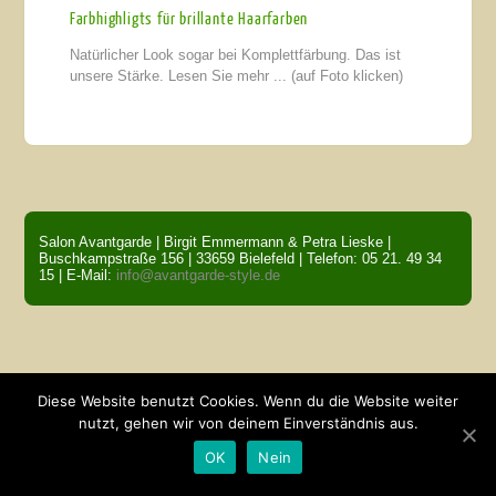
Farbhighligts für brillante Haarfarben
Natürlicher Look sogar bei Komplettfärbung. Das ist
unsere Stärke. Lesen Sie mehr ... (auf Foto klicken)
Salon Avantgarde | Birgit Emmermann & Petra Lieske |
Buschkampstraße 156 | 33659 Bielefeld | Telefon: 05 21. 49 34
15 | E-Mail:
info@avantgarde-style.de
Diese Website benutzt Cookies. Wenn du die Website weiter
nutzt, gehen wir von deinem Einverständnis aus.
OK
Nein